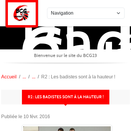
Bad
Panneau de gestion des cookies
Clu
Gué
Bienvenue sur le site du BCG23
Accueil
R2 : Les badistes sont à la hauteur !
R2 : LES BADISTES SONT À LA HAUTEUR !
Publiée le
10 févr. 2016