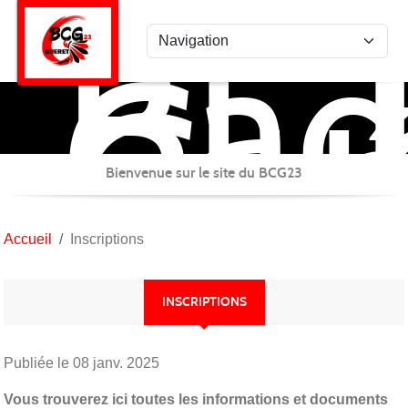
Bad
Panneau de gestion des cookies
Clu
Gué
Bienvenue sur le site du BCG23
Accueil
Inscriptions
INSCRIPTIONS
Publiée le
08 janv. 2025
Vous trouverez ici toutes les informations et documents