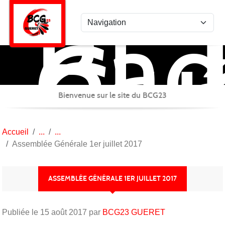
Bad
Panneau de gestion des cookies
Clu
Gué
Bienvenue sur le site du BCG23
Accueil
Assemblée Générale 1er juillet 2017
ASSEMBLÉE GÉNÉRALE 1ER JUILLET 2017
Publiée le
15 août 2017
par
BCG23 GUERET