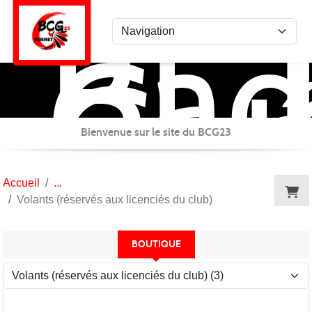
Bad
Panneau de gestion des cookies
Clu
Gué
Bienvenue sur le site du BCG23
Accueil
Volants (réservés aux licenciés du club)
BOUTIQUE